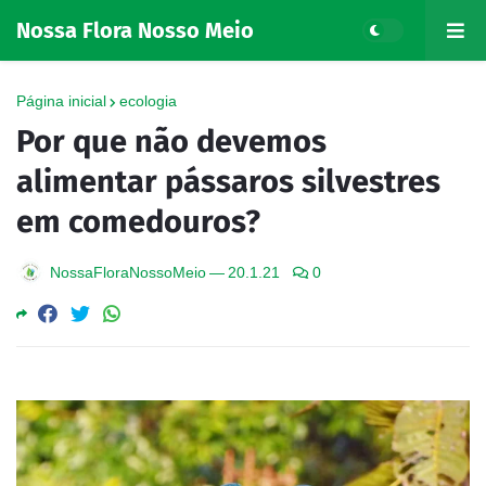
Nossa Flora Nosso Meio
Página inicial
ecologia
Por que não devemos
alimentar pássaros silvestres
em comedouros?
NossaFloraNossoMeio
—
20.1.21
0