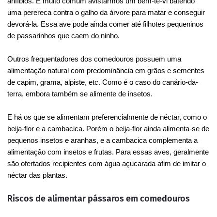
anfíbios. É muito comum avistarmos um bem-te-vi batendo
uma perereca contra o galho da árvore para matar e conseguir
devorá-la. Essa ave pode ainda comer até filhotes pequeninos
de passarinhos que caem do ninho.
Outros frequentadores dos comedouros possuem uma
alimentação natural com predominância em grãos e sementes
de capim, grama, alpiste, etc. Como é o caso do canário-da-
terra, embora também se alimente de insetos.
E há os que se alimentam preferencialmente de néctar, como o
beija-flor e a cambacica. Porém o beija-flor ainda alimenta-se de
pequenos insetos e aranhas, e a cambacica complementa a
alimentação com insetos e frutas. Para essas aves, geralmente
são ofertados recipientes com água açucarada afim de imitar o
néctar das plantas.
Riscos de alimentar pássaros em comedouros