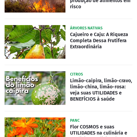
produção de alimentos em
risco
ÁRVORES NATIVAS
Cajueiro e Caju: A Riqueza
Completa Dessa Frutífera
Extraordinária
CITROS
Limão-caipira, limão-cravo,
limão-china, limão-rosa:
veja suas UTILIDADES e
BENEFÍCIOS à saúde
PANC
Flor COSMOS e suas
UTILIDADES na culinária e