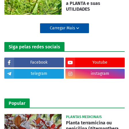
a PLANTA e suas
UTILIDADES
Carregar Mais
Siga pelas redes sociais
Facebook
Youtube
telegram
instagram
tiktok
Popular
PLANTAS MEDICINAIS
Planta terramicina ou
penicilina (Alternanthera