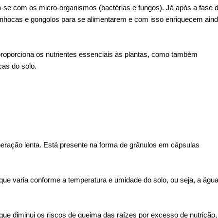
a-se com os micro-organismos (bactérias e fungos). Já após a fase 
nhocas e gongolos para se alimentarem e com isso enriquecem ain
proporciona os nutrientes essenciais às plantas, como também
cas do solo.
liberação lenta. Está presente na forma de grânulos em cápsulas
a que varia conforme a temperatura e umidade do solo, ou seja, a águ
que diminui os riscos de queima das raízes por excesso de nutrição,