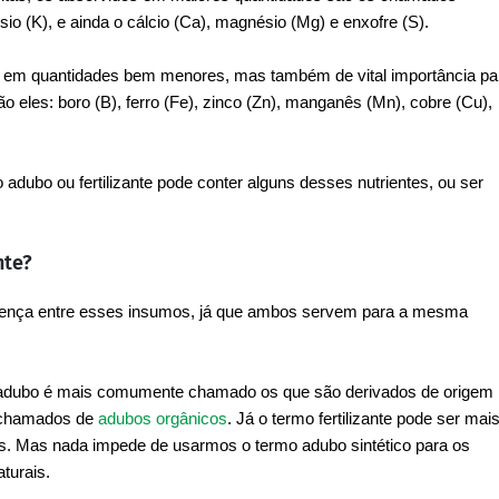
ssio (K), e ainda o cálcio (Ca), magnésio (Mg) e enxofre (S).
s em quantidades bem menores, mas também de vital importância pa
eles: boro (B), ferro (Fe), zinco (Zn), manganês (Mn), cobre (Cu),
 adubo ou fertilizante pode conter alguns desses nutrientes, ou ser
nte?
ferença entre esses insumos, já que ambos servem para a mesma
mo adubo é mais comumente chamado os que são derivados de origem
o chamados de
adubos orgânicos
. Já o termo fertilizante pode ser mai
os. Mas nada impede de usarmos o termo adubo sintético para os
aturais.