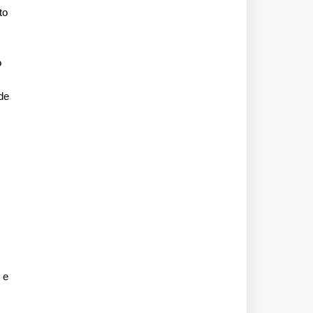
to
o
de
 e