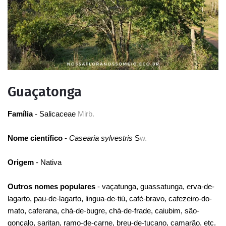
Guaçatonga
Família
- Salicaceae
Mirb.
Nome científico
-
Casearia sylvestris
S
w.
Origem
- Nativa
Outros nomes populares
- vaçatunga, guassatunga, erva-de-
lagarto, pau-de-lagarto, lingua-de-tiú, café-bravo, cafezeiro-do-
mato, caferana, chá-de-bugre, chá-de-frade, caiubim, são-
gonçalo, saritan, ramo-de-carne, breu-de-tucano, camarão, etc.