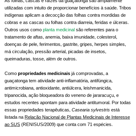
As folhas, cascas e raízes da guaçatonga são amplamente
utilizadas com intuito de proporcionar benefícios à saúde. Tribos
indígenas aplicam a decocção das folhas contra mordidas de
cobras e as cascas ou folhas contra diarreia, feridas e úlceras.
Outros usos como
planta medicinal
são referentes para o
tratamento de aftas, anemia, baixa imunidade, colesterol,
doenças de pele, ferimentos, gastrite, gripes, herpes simples,
má circulação, pressão arterial, picadas de insetos,
queimaduras, tosse, além de outros.
Como
propriedades medicinais
já comprovadas, a
guaçatonga tem atividade anti-inflamatória, antifúngica,
antimicrobiana, antioxidante,
antiúlcera, leishmanicida,
tripanocida, ação bloqueadora do veneno de jararacuçu,
e
estudos recentes apontam para atividade antitumoral.
Por todas
essas propriedades terapêuticas,
Casearia sylvestris
está
listada na
Relação Nacional de Plantas Medicinais de Interesse
ao SUS
(RENISUS/2009) que conta com 71 espécies.