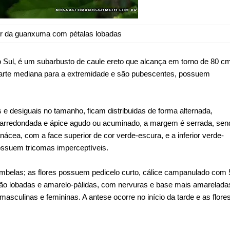
or da guanxuma com pétalas lobadas
 Sul, é um subarbusto de caule ereto que alcança em torno de 80 c
 parte mediana para a extremidade e são pubescentes, possuem
 e desiguais no tamanho, ficam distribuidas de forma alternada,
arredondada e ápice agudo ou acuminado, a margem é serrada, sen
nácea, com a face superior de cor verde-escura, e a inferior verde-
ossuem tricomas imperceptíveis.
o-umbelas; as flores possuem pedicelo curto, cálice campanulado com 
são lobadas e amarelo-pálidas, com nervuras e base mais amarelada
asculinas e femininas. A antese ocorre no início da tarde e as flore