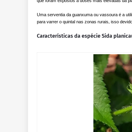
que foram expostos a doses mais elevadas da pla
Uma serventia da guanxuma ou vassoura é a util
para varrer o quintal nas zonas rurais, isso devi
Características da espécie Sida planica