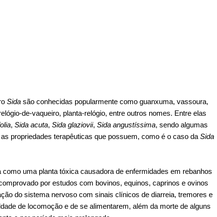
ro
Sida
são conhecidas popularmente como guanxuma, vassoura,
ógio-de-vaqueiro, planta-relógio, entre outros nomes. Entre elas
olia
,
Sida acuta
,
Sida glaziovii
,
Sida angustíssima
, sendo algumas
 as propriedades terapêuticas que possuem, como é o caso da
Sida
a como uma planta tóxica causadora de enfermidades em rebanhos
 comprovado por estudos com bovinos, equinos, caprinos e ovinos
ção do sistema nervoso com sinais clínicos de diarreia, tremores e
uldade de locomoção e de se alimentarem, além da morte de alguns