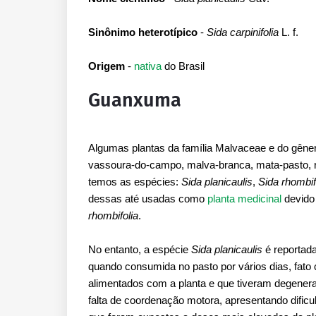
Sinônimo heterotípico
-
Sida carpinifolia
L. f.
Origem
-
nativa
do Brasil
Guanxuma
Algumas plantas da família Malvaceae e do gêne
vassoura-do-campo, malva-branca, mata-pasto, rel
temos as espécies:
Sida planicaulis
,
Sida rhombif
dessas até usadas como
planta medicinal
devido
rhombifolia
.
No entanto, a espécie
Sida planicaulis
é reportad
quando consumida no pasto por vários dias, fato
alimentados com a planta e que tiveram degenera
falta de coordenação motora, apresentando dific