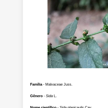
Família
- Malvaceae Juss.
Gênero
-
Sida
L.
Nome científico
-
Sida planicaulis
Cav.