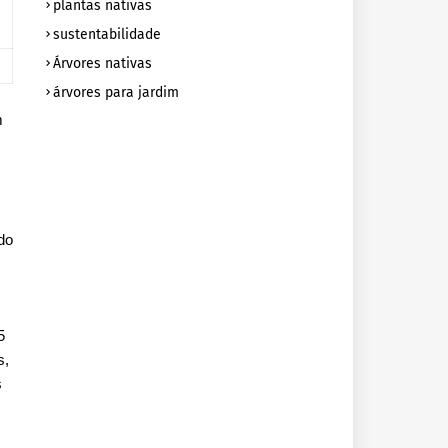
plantas nativas
sustentabilidade
Árvores nativas
árvores para jardim
m
do
5
s,
s