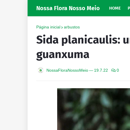
Nossa Flora Nosso Meio
HOME
Página inicial
arbustos
Sida planicaulis: 
guanxuma
NossaFloraNossoMeio
—
19.7.22
0