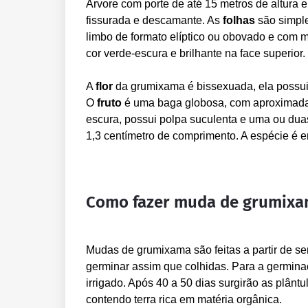
Árvore com porte de até 15 metros de altura 
fissurada e descamante. As
folhas
são simple
limbo de formato elíptico ou obovado e com m
cor verde-escura e brilhante na face superior.
A
flor
da grumixama é bissexuada, ela possui 
O
fruto
é uma baga globosa, com aproximadame
escura, possui polpa suculenta e uma ou du
1,3 centímetro de comprimento. A espécie é e
Como fazer muda de grumixa
Mudas de grumixama são feitas a partir de s
germinar assim que colhidas. Para a germina
irrigado. Após 40 a 50 dias surgirão as plân
contendo terra rica em matéria orgânica.