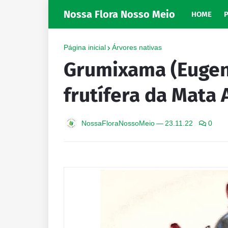
Nossa Flora Nosso Meio
HOME
Página inicial
Árvores nativas
Grumixama (Eugeni
frutífera da Mata 
NossaFloraNossoMeio
—
23.11.22
0