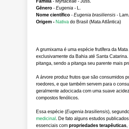
Família
- Myrtaceae -
Juss.
Gênero
-
Eugenia -
L.
Nome científico
-
Eugenia brasiliensis
-
Lam
Origem -
Nativa
do Brasil (Mata Atlântica)
A grumixama é uma espécie frutífera da Mata 
exclusivamente da Bahia até Santa Catarina. 
pitanga, sendo a pitanga seu parente mais p
A árvore produz frutos que são consumidos po
roedores, e que também servem para o consu
geralmente adocicada com uma suave acidez e
compostos fenólicos.
Essa espécie (
Eugenia brasiliensis
), segund
medicinal
. De fato alguns estudos publicad
essenciais com
propriedades terapêuticas
,