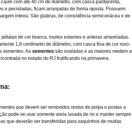
e caule com até 40 cm de diâmetro, com casca pardacenta,
s e pecioladas, ficam arranjadas de forma oposta. Possuem
argem inteira. São glabras, de consistência semicoriácea e de
pétalas de cor branca, muitos estames e anteras amareladas.
nte 1,8 centímetro de diâmetro, com casca fina de cor roxo-
as sementes. As
sementes
são ovaladas e as maiores medem a
ncontrada no estado do RJ frutificando na primavera.
ma:
ementes que devem ser removidos restos de polpa e postas a
ção pode-se usar somente areia lavada de rio e manter sempre
tulas que deverão ser transferidas para saquinhos de mudas