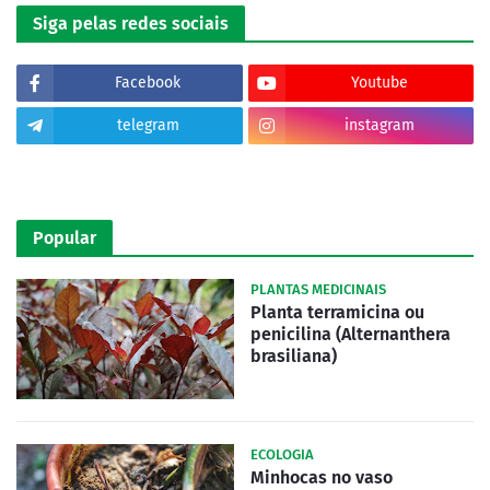
Siga pelas redes sociais
Facebook
Youtube
telegram
instagram
tiktok
Popular
PLANTAS MEDICINAIS
Planta terramicina ou
penicilina (Alternanthera
brasiliana)
ECOLOGIA
Minhocas no vaso