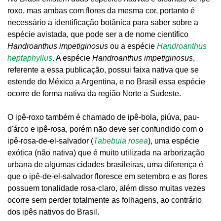
roxo, mas ambas com flores da mesma cor, portanto é
necessário a identificação botânica para saber sobre a
espécie avistada, que pode ser a de nome científico
Handroanthus impetiginosus
ou a espécie
Handroanthus
heptaphyllus
. A espécie
Handroanthus impetiginosus
,
referente a essa publicação, possui faixa nativa que se
estende do México a Argentina, e no Brasil essa espécie
ocorre de forma nativa da região Norte a Sudeste.
O ipê-roxo também é chamado de ipê-bola, piúva, pau-
d'árco e ipê-rosa, porém não deve ser confundido com o
ipê-rosa-de-el-salvador (
Tabebuia rosea
), uma espécie
exótica (não nativa) que é muito utilizada na arborização
urbana de algumas cidades brasileiras, uma diferença é
que o ipê-de-el-salvador floresce em setembro e as flores
possuem tonalidade rosa-claro, além disso muitas vezes
ocorre sem perder totalmente as folhagens, ao contrário
dos ipês nativos do Brasil.