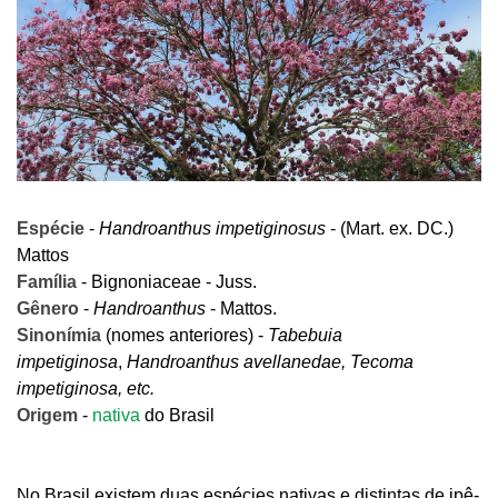
Espécie
-
Handroanthus impetiginosus
-
(Mart. ex. DC.)
Mattos
Família
- Bignoniaceae -
Juss.
Gênero
-
Handroanthus
-
Mattos.
Sinonímia
(nomes anteriores) -
Tabebuia
impetiginosa
,
Handroanthus avellanedae
,
Tecoma
impetiginosa
, etc.
Origem
-
nativa
do Brasil
No Brasil existem duas espécies nativas e distintas de ipê-