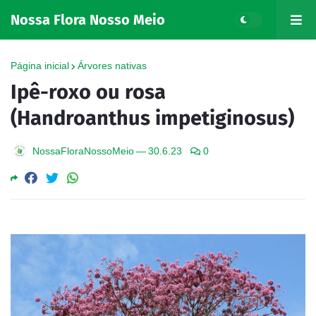
Nossa Flora Nosso Meio
Página inicial
Árvores nativas
Ipê-roxo ou rosa
(Handroanthus impetiginosus)
NossaFloraNossoMeio
—
30.6.23
0