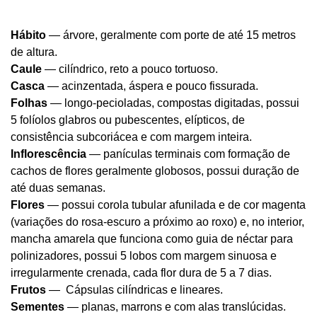
Hábito
— árvore, geralmente com porte de até 15 metros
de altura.
Caule
— cilíndrico, reto a pouco tortuoso.
Casca
— acinzentada, áspera e pouco fissurada.
Folhas
— longo-pecioladas, compostas digitadas, possui
5 folíolos glabros ou pubescentes, elípticos, de
consistência subcoriácea e com margem inteira.
Inflorescência
— panículas terminais com formação de
cachos de flores geralmente globosos, possui duração de
até duas semanas.
Flores
— possui corola tubular afunilada e de cor magenta
(variações do rosa-escuro a próximo ao roxo) e, no interior,
mancha amarela que funciona como guia de néctar para
polinizadores, possui 5 lobos com margem sinuosa e
irregularmente crenada, cada flor dura de 5 a 7 dias.
Frutos
— Cápsulas cilíndricas e lineares.
Sementes
— planas, marrons e com alas translúcidas.