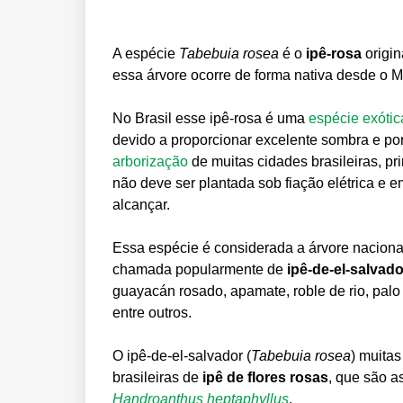
A espécie
Tabebuia rosea
é o
ipê-rosa
origin
essa árvore ocorre de forma nativa desde o M
No Brasil esse ipê-rosa é uma
espécie exótic
devido a proporcionar excelente sombra e por 
arborização
de muitas cidades brasileiras, p
não deve ser plantada sob fiação elétrica e 
alcançar.
Essa espécie é considerada a árvore nacional
chamada popularmente de
ipê-de-el-salvado
guayacán rosado, apamate, roble de rio, palo 
entre outros.
O ipê-de-el-salvador (
Tabebuia rosea
) muita
brasileiras de
ipê de flores rosas
, que são a
Handroanthus heptaphyllus
.