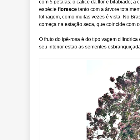
com 5 pétalas; o cálice da flor é bilabiado; a
espécie
floresce
tanto com a árvore totalme
folhagem, como muitas vezes é vista. No Bras
começa na estação seca, que coincide com o
O fruto do ipê-rosa é do tipo vagem cilíndri
seu interior estão as sementes esbranquiçad