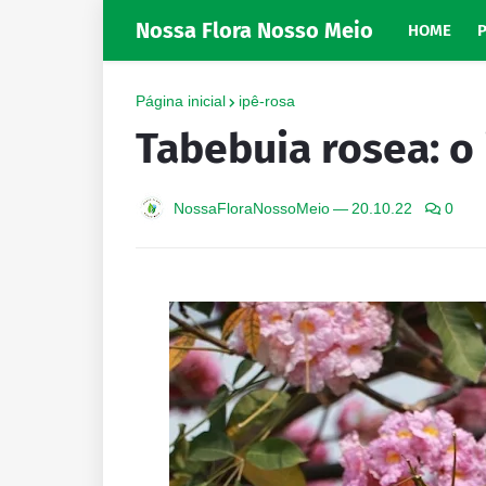
Nossa Flora Nosso Meio
HOME
Página inicial
ipê-rosa
Tabebuia rosea: o
NossaFloraNossoMeio
—
20.10.22
0