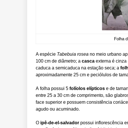
Folha d
A espécie
Tabebuia rosea
no meio urbano apr
100 cm de diâmetro; a
casca
externa é cinza 
caduca a semicaduca na estação seca; a
fol
aproximadamente 25 cm e peciólulos de tama
A
folha possui 5
folíolos elípticos
e de taman
entre 25 a 30 cm de comprimento, são glabro
face superior e possuem consistência coriáce
agudo ou acuminado.
O
ipê-de-el-salvador
possui inflorescência 