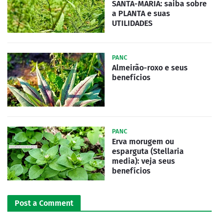
SANTA-MARIA: saiba sobre
a PLANTA e suas
UTILIDADES
PANC
Almeirão-roxo e seus
benefícios
PANC
Erva morugem ou
esparguta (Stellaria
media): veja seus
benefícios
Post a Comment