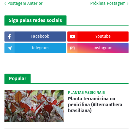
Postagem Anterior
Próxima Postagem
Siga pelas redes sociais
Facebook
Youtube
telegram
instagram
tiktok
Popular
PLANTAS MEDICINAIS
Planta terramicina ou
penicilina (Alternanthera
brasiliana)