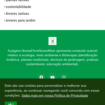
plantas nativas
sustentabilidade
Árvores nativas
árvores para jardim
A página NossaFloraNossoMeio apresenta conteúdo autoral
relativo à ecologia, meio ambiente e fitoterapia (identificação
botânica, plantas medicinais, técnicas de jardinagem, práticas
sustentáveis, educação ambiental).
Este site usa cookies para personalizar e melhorar sua
experiência, ao continuar navegando você concorda com essas
© Todos os direitos reservados - Proibida a cópia e reprodução das
condições.
Saiba mais em nossa Política de Privacidade
publicações.
ok !