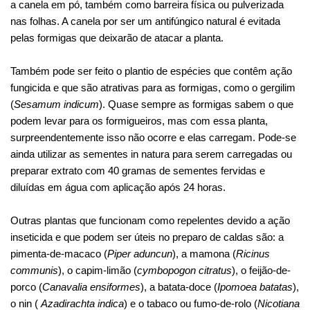
a canela em pó, também como barreira física ou pulverizada
nas folhas. A canela por ser um antifúngico natural é evitada
pelas formigas que deixarão de atacar a planta.
Também pode ser feito o plantio de espécies que contêm ação
fungicida e que são atrativas para as formigas, como o gergilim
(
Sesamum indicum
). Quase sempre as formigas sabem o que
podem levar para os formigueiros, mas com essa planta,
surpreendentemente isso não ocorre e elas carregam. Pode-se
ainda utilizar as sementes in natura para serem carregadas ou
preparar extrato com 40 gramas de sementes fervidas e
diluídas em água com aplicação após 24 horas.
Outras plantas que funcionam como repelentes devido a ação
inseticida e que podem ser úteis no preparo de caldas são: a
pimenta-de-macaco (
Piper aduncun
), a mamona (
Ricinus
communis
), o capim-limão (
cymbopogon citratus
), o feijão-de-
porco (
Canavalia ensiformes
), a batata-doce (
Ipomoea batatas
),
o nin (
Azadirachta indica
) e o tabaco ou fumo-de-rolo (
Nicotiana