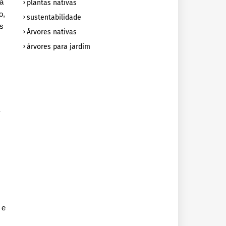
da
plantas nativas
o,
sustentabilidade
es
Árvores nativas
árvores para jardim
-
 e