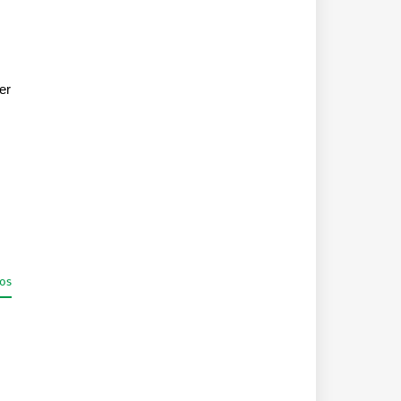
er
dos