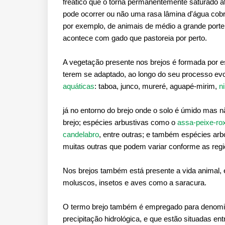
freático que o torna permanentemente saturado 
pode ocorrer ou não uma rasa lâmina d'água cobri
por exemplo, de animais de médio a grande port
acontece com gado que pastoreia por perto.
A vegetação presente nos brejos é formada por e
terem se adaptado, ao longo do seu processo ev
aquáticas
: taboa, junco, mureré, aguapé-mirim,
ni
já no entorno do brejo onde o solo é úmido ma
brejo; espécies arbustivas como o
assa-peixe-ro
candelabro
, entre outras; e também espécies ar
muitas outras que podem variar conforme as regi
Nos brejos também está presente a vida animal, 
moluscos, insetos e aves como a saracura.
O termo brejo também é empregado para denomina
precipitação hidrológica, e que estão situadas en