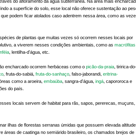
através do afloramento da água subterrânea. Na área mais encharca
ndo a superfície do solo, esse local não oferece sustentação ao pes
e que podem ficar atolados caso adentrem nessa área, como as vez
spécies de plantas que muitas vezes só ocorrem nesses locais por
olutivo, a viverem nesses condições ambientais, como as
macrófitas
nféia
, lentilha-d'água, etc.
s não encharcado ocorrem herbáceas como o
picão-da-praia
, tiririca-do
xo
, fruta-do-sabiá,
fruta-do-sanhaço
, falso-jaborandi,
eritrina-
bóreas como a aroeira,
embaúba
, sangra-d'água,
ingá
, capororoca e
ões do país.
esses locais servem de habitat para rãs, sapos, pererecas, muçuns,
r ilhas de florestas serranas úmidas que possuem elevada altitude
tre áreas de caatinga no semiárido brasileiro, os chamados brejos de